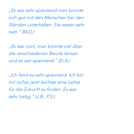
„Es war sehr spannend man konnte 
sich gut mit den Menschen bei den 
Ständen unterhalten. Sie waren sehr 
nett.“ (M.D.)
„Es war cool, man konnte viel über 
die verschiedenen Berufe lernen 
und es war spannend.“ (D.A.)
„Ich fand es sehr spannend. Ich bin 
mir sicher jetzt leichter eine Lehre 
für die Zukunft zu finden. Es war 
sehr lustig.“ (J.B., P.S.)
„War sehr cool, am meisten hat uns 
das Bundesheer, TSA und die Justiz 
gefallen.“ (A.C., L.G., C.S., S.P., J.P.)