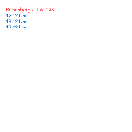
Reisenberg
- Linie 248:
12:12 Uhr
13:12 Uhr
13:42 Uhr
14:12 Uhr
15:15 Uhr
15:45 Uhr
16:15 Uhr
17:15 Uhr
SCHULE MITTEN IM LEBEN
Bildung - Persönlichkeit - Beruf