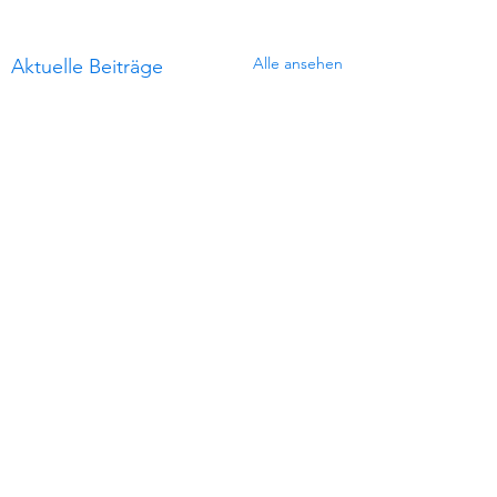
Alle ansehen
Aktuelle Beiträge
SCHULE MITTEN IM LEBEN
Bildung - Persönlichkeit - Beruf