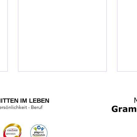
ITTEN IM LEBEN
ersönlichkeit - Beruf
Schulmaterialien 2026/27
Infos