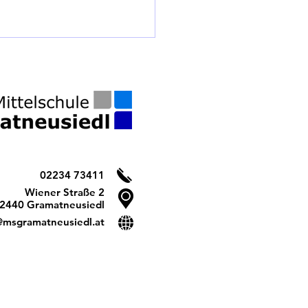
 zu amtssignierten
02234 73411
issen
Wiener Straße 2
2440 Gramatneusiedl
@msgramatneusiedl.at