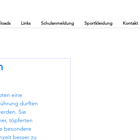
loads
Links
Schulanmeldung
Sportkleidung
Kontakt
m
bten eine 
Führung durften 
erden. Sie 
er, töpferten 
ne besondere 
zeit besser zu 