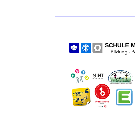
SCHULE M
Bildung - P
Infos zur 1. Schulwoche: SJ 26/27