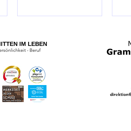
ITTEN IM LEBEN
ersönlichkeit - Beruf
Schulmaterialien 2026/27
Infos
Zeugn
direktion